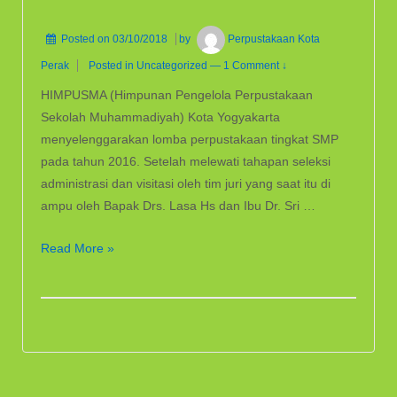
Posted on
03/10/2018
by
Perpustakaan Kota
Perak
Posted in
Uncategorized
—
1 Comment ↓
HIMPUSMA (Himpunan Pengelola Perpustakaan
Sekolah Muhammadiyah) Kota Yogyakarta
menyelenggarakan lomba perpustakaan tingkat SMP
pada tahun 2016. Setelah melewati tahapan seleksi
administrasi dan visitasi oleh tim juri yang saat itu di
ampu oleh Bapak Drs. Lasa Hs dan Ibu Dr. Sri …
PERPUSTAKAAN
Read More »
JUARA