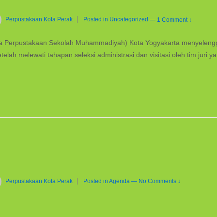
Perpustakaan Kota Perak
Posted in
Uncategorized
—
1 Comment ↓
 Perpustakaan Sekolah Muhammadiyah) Kota Yogyakarta menyeleng
elah melewati tahapan seleksi administrasi dan visitasi oleh tim juri y
Perpustakaan Kota Perak
Posted in
Agenda
—
No Comments ↓