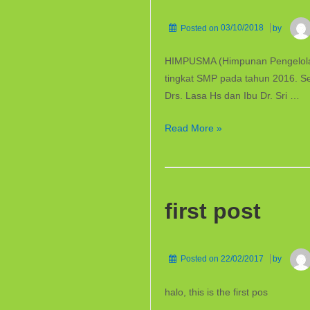
Posted on
03/10/2018
by
HIMPUSMA (Himpunan Pengelola
tingkat SMP pada tahun 2016. Set
Drs. Lasa Hs dan Ibu Dr. Sri …
PERPUSTAKAAN
Read More »
JUARA
first post
Posted on
22/02/2017
by
halo, this is the first pos