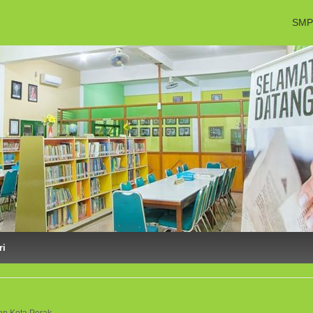
SMP
ri