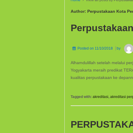
Home
›
View all posts by Perpustak
Author:
Perpustakaan Kota Pe
Perpustakaan 
Posted on
11/10/2018
by
Alhamdulillah setelah melalui 
Yogyakarta meraih predikat TER
kualitas perpustakaan ke depann
Tagged with:
akreditasi
,
akreditasi pe
PERPUSTAK