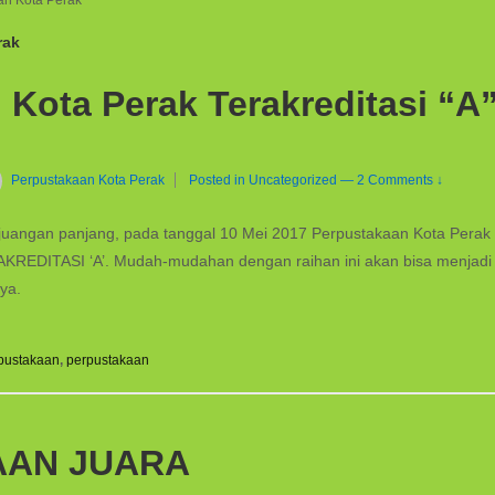
aan Kota Perak
rak
Kota Perak Terakreditasi “A
Perpustakaan Kota Perak
Posted in
Uncategorized
—
2 Comments ↓
perjuangan panjang, pada tanggal 10 Mei 2017 Perpustakaan Kota Pe
AKREDITASI ‘A’. Mudah-mudahan dengan raihan ini akan bisa menjad
ya.
rpustakaan
,
perpustakaan
AAN JUARA